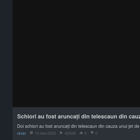
Schiori au fost aruncați din telescaun din cau
Doi schiori au fost aruncați din telescaun din cauza unui jet d
rexar
10 янв 2022
42508
0
0