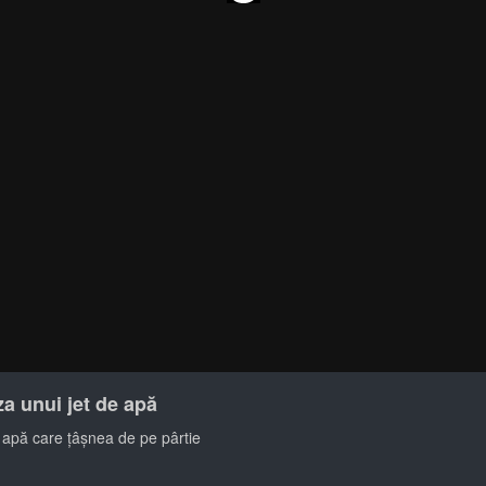
za unui jet de apă
e apă care țâșnea de pe pârtie