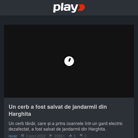
Un cerb a fost salvat de jandarmii din
Harghita
Un cerb tânăr, care și-a prins coarnele într-un gard electric
dezafectat, a fost salvat de jandarmii din Harghita.
rexar
5 июл 2022
35861
0
0